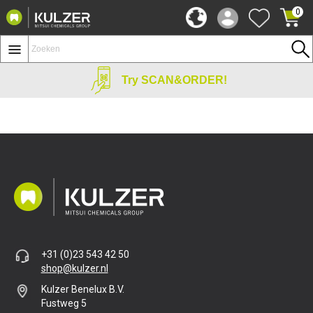
0
Try SCAN&ORDER!
+31 (0)23 543 42 50
shop@kulzer.nl
Kulzer Benelux B.V.
Fustweg 5